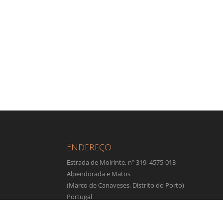
Endereço
Estrada de Moirinte, nº 319, 4575-013
Alpendorada e Matos
(Marco de Canaveses, Distrito do Porto)
Portugal