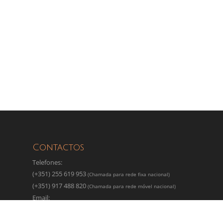
Contactos
Telefones:
(+351) 255 619 953
(Chamada para rede fixa nacional)
(+351) 917 488 820
(Chamada para rede móvel nacional)
Email:
granitosarlindocouto@hotmail.com