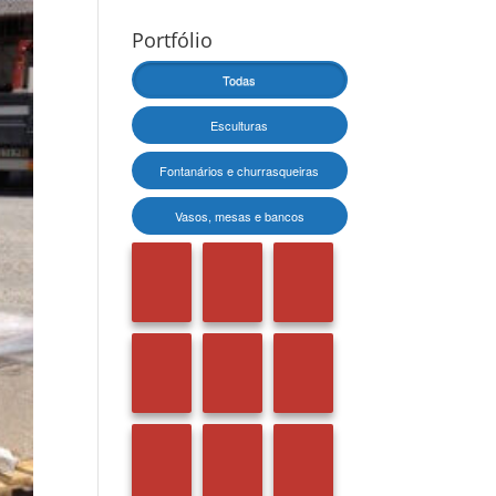
Portfólio
Todas
Esculturas
Fontanários e churrasqueiras
Vasos, mesas e bancos