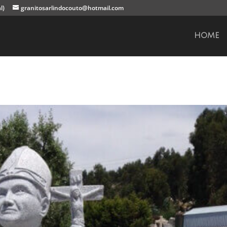
l)
granitosarlindocouto@hotmail.com
HOME