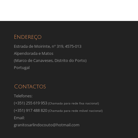
Endereço
Estrada de Moirinte, nº 319, 4575-013
Alpendorada e Matos
(Marco de Canaveses, Distrito do Porto)
Portugal
Contactos
Telefones:
(+351) 255 619 953
(Chamada para rede fixa nacional)
(+351) 917 488 820
(Chamada para rede móvel nacional)
Email:
granitosarlindocouto@hotmail.com