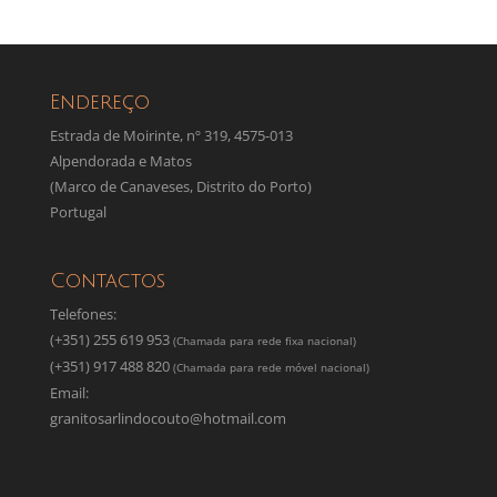
Endereço
Estrada de Moirinte, nº 319, 4575-013
Alpendorada e Matos
(Marco de Canaveses, Distrito do Porto)
Portugal
Contactos
Telefones:
(+351) 255 619 953
(Chamada para rede fixa nacional)
(+351) 917 488 820
(Chamada para rede móvel nacional)
Email:
granitosarlindocouto@hotmail.com