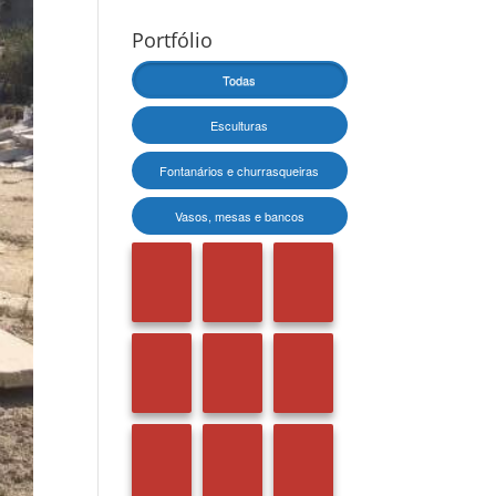
Portfólio
Todas
Esculturas
Fontanários e churrasqueiras
Vasos, mesas e bancos