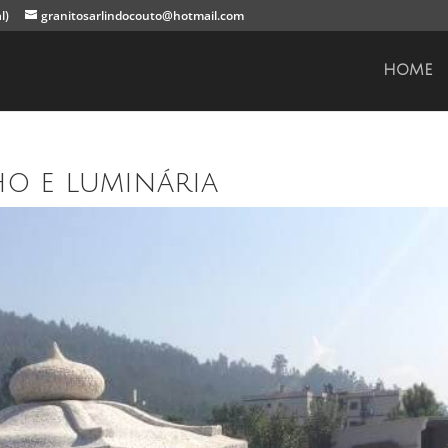
l)
granitosarlindocouto@hotmail.com
HOME
ho e luminária