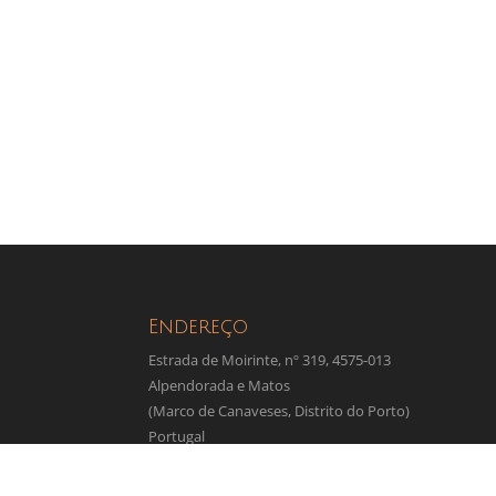
Endereço
Estrada de Moirinte, nº 319, 4575-013
Alpendorada e Matos
(Marco de Canaveses, Distrito do Porto)
Portugal