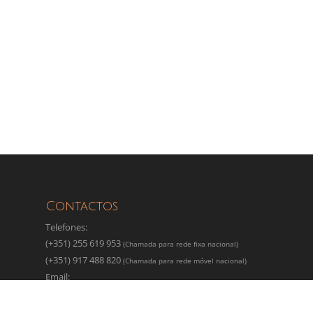
Contactos
Telefones:
(+351) 255 619 953
(Chamada para rede fixa nacional)
(+351) 917 488 820
(Chamada para rede móvel nacional)
Email:
granitosarlindocouto@hotmail.com