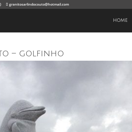
)
granitosarlindocouto@hotmail.com
HOME
to – golfinho