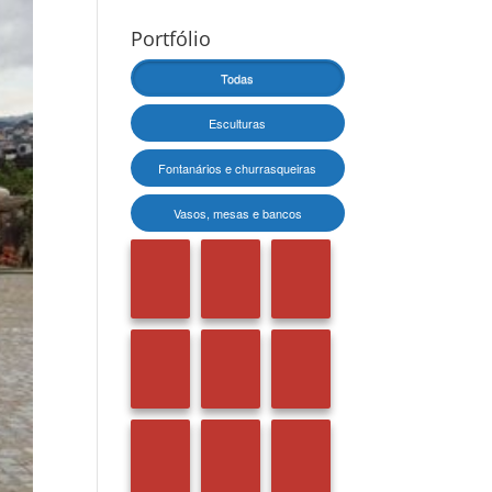
Portfólio
Todas
Esculturas
Fontanários e churrasqueiras
Vasos, mesas e bancos