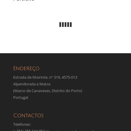
Endereço
Estrada de Moirinte, nº 319, 4575-013
Alpendorada e Matos
(Marco de Canaveses, Distrito do Porto)
Portugal
Contactos
Telefones: