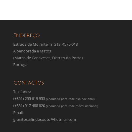
Endereço
Estrada de Moirinte, nº 319, 4575-013
Alpendorada e Matos
(Marco de Canaveses, Distrito do Porto)
Portugal
Contactos
Telefones:
(+351) 255 619 953
(Chamada para rede fixa nacional)
(+351) 917 488 820
(Chamada para rede móvel nacional)
Email:
granitosarlindocouto@hotmail.com