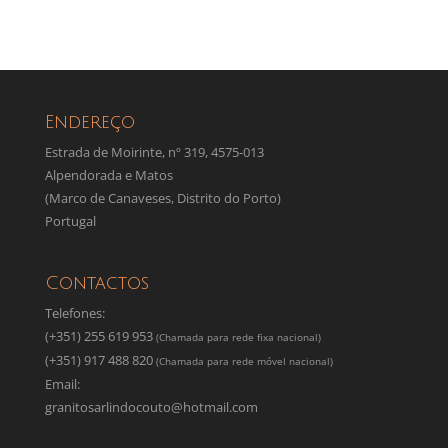
Endereço
Estrada de Moirinte, nº 319, 4575-013
Alpendorada e Matos
(Marco de Canaveses, Distrito do Porto)
Portugal
Contactos
Telefones:
(+351) 255 619 953
(Chamada para rede fixa nacional)
(+351) 917 488 820
(Chamada para rede móvel nacional)
Email:
granitosarlindocouto@hotmail.com