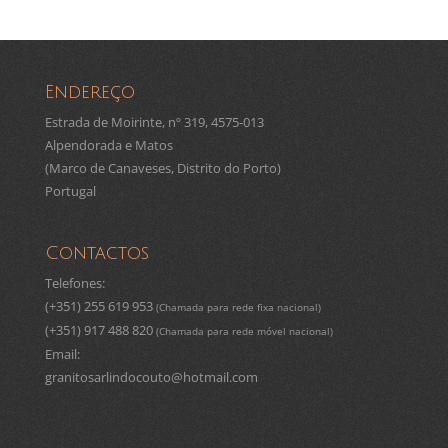
Endereço
Estrada de Moirinte, nº 319, 4575-013
Alpendorada e Matos
(Marco de Canaveses, Distrito do Porto)
Portugal
Contactos
Telefones:
(+351) 255 619 953
(Chamada para rede fixa nacional)
(+351) 917 488 820
(Chamada para rede móvel nacional)
Email:
granitosarlindocouto@hotmail.com