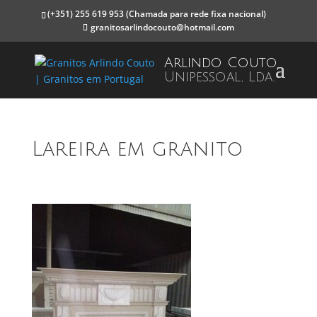
(+351) 255 619 953
(Chamada para rede fixa nacional)
granitosarlindocouto@hotmail.com
Arlindo Couto
Unipessoal, Lda.
Lareira em granito