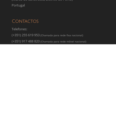
Portugal
Contactos
Telefones:
(+351) 255 619 953
(Chamada para rede fixa nacional)
(+351) 917 488 820
(Chamada para rede móvel nacional)
Email:
granitosarlindocouto@hotmail.com
Granitos Arlindo Couto Lda ® Cantarias e Granitos
em Portugal | Desenvolvido por
Imediacto Free
Online Tools